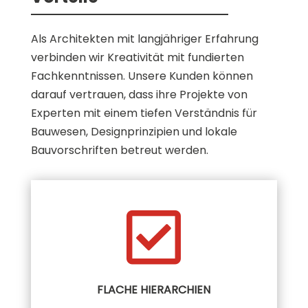
Als Archi­tek­ten mit langjäh­ri­ger Erfahrung
verbinden wir Kreati­vi­tät mit fundier­ten
Fachkennt­nis­sen. Unsere Kunden können
darauf vertrauen, dass ihre Projekte von
Experten mit einem tiefen Verständ­nis für
Bauwesen, Design­prin­zi­pien und lokale
Bauvor­schrif­ten betreut werden.

FLACHE HIERARCHIEN