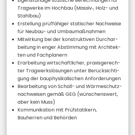
Eigen­stän­dige statische Berech­nun­gen für
Tragwerke im Hochbau (Massiv‑, Holz- und
Stahlbau)
Erstel­lung prüffä­hi­ger stati­scher Nachweise
für Neubau- und Umbaumaßnahmen
Mitwir­kung bei der konstruk­ti­ven Durch­ar­
bei­tung in enger Abstim­mung mit Archi­tek­
ten und Fachplanern
Erarbei­tung wirtschaft­li­cher, praxis­ge­rech­
ter Tragwerks­lö­sun­gen unter Berück­sich­ti­
gung der bauphy­si­ka­li­schen Anforderungen
Bearbei­tung von Schall- und Wärme­schutz­
nach­wei­sen gemäß GEG (wünschens­wert,
aber kein Muss)
Kommu­ni­ka­tion mit Prüfsta­ti­kern,
Bauherren und Behörden