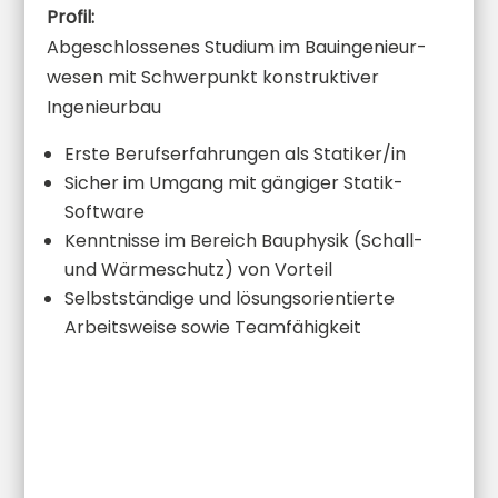
Profil:
Abgeschlos­se­nes Studium im Bauin­ge­nieur­
we­sen mit Schwer­punkt konstruk­ti­ver
Ingenieurbau
Erste Berufs­er­fah­run­gen als Statiker/in
Sicher im Umgang mit gängiger Statik-
Software
Kennt­nisse im Bereich Bauphysik (Schall-
und Wärme­schutz) von Vorteil
Selbst­stän­dige und lösungs­ori­en­tierte
Arbeits­weise sowie Teamfähigkeit