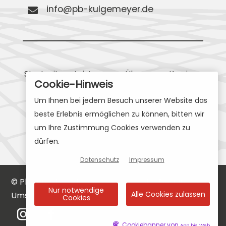
info@pb-kulgemeyer.de

Startseite
-
Leistungen
-
Über uns
-
Karriere
Cookie-Hinweis
-
Referenzen
-
Kontakt
Um Ihnen bei jedem Besuch unserer Website das
beste Erlebnis ermöglichen zu können, bitten wir
Zustimmungsstatus: Cookies abgelehnt.
um Ihre Zustimmung Cookies verwenden zu
Cookies erlauben
dürfen.
Datenschutz
Impressum
© Planungsbüro Kulgemeyer GmbH | Design und
Nur notwendige
Alle Cookies zulassen
Umsetzung:
Motion Media GmbH
Cookies
Cookiebanner von
App bis Web